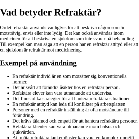
Vad betyder Refraktär?
Ordet refraktär används vanligtvis för att beskriva någon som är
motsträvig, envis eller inte lydig. Det kan också användas inom
medicinen för att beskriva en sjukdom som inte svarar på behandling.
Till exempel kan man säga att en person har en refraktär attityd eller att
en sjukdom är refraktär mot medicinering.
Exempel på användning
En refraktär individ är en som motsätter sig konventionella
normer.
Det är svårt att förändra åsikter hos en refraktär person.
Refaktära elever kan vara utmanande att undervisa.
Det finns olika strategier för att hantera refraktära situationer.
En refraktär attityd kan leda till konflikter på arbetsplatsen.
Personer med en refraktär inställning är ofta motståndare till
förändring.
Det krävs tålamod och empati för att hantera refraktära personer.
Refaktära klienter kan vara utmanande inom hälso- och
sjukvården.
Att möta refraktära tankemönster kan vara en komplex uppgift.