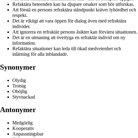
Refaktära beteenden kan ha djupare orsaker som bör utforskas.
Att förstå en persons refraktära ståndpunkt kräver lyhördhet och
respekt.
Det är viktigt att vara öppen för dialog även med refraktära
individer.
Att ignorera en refraktär persons åsikter kan förvärra situationen.
Det är en utmaning att övertyga en refraktär individ om ny
information.
Refaktära situationer kan leda till ökad medvetenhet och
inlärning för alla inblandade.
Synonymer
Olydig
Trotsig
Oböjlig
Styvnackad
Antonymer
Medgörlig
Kooperativ
Anpassningsbar