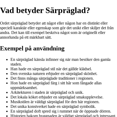
Vad betyder Särpräglad?
Ordet särpräglad betyder att något eller någon har en distinkt eller
speciell karaktär eller egenskap som gör det unikt eller skiljer det från
andra. Det kan till exempel beskriva något som är originellt eller
annorlunda på ett märkbart sätt.
Exempel på användning
En särpräglad känsla infinner sig när man besöker den gamla
staden.
Han hade en särpräglad stil när det gällde klädsel.
Den svenska naturen erbjuder en särpräglad skönhet.
Det finns många särpräglade traditioner i regionen.
Hon hade en särpräglad färg i sitt hår som fångade allas
uppmärksamhet.
Arkitekturen i staden är särpräglad och unik.
Det lokala köket erbjuder en särpräglad smakupplevelse.
Musikstilen är väldigt särpräglad för den här regionen.
Det unika konstverket hade en särpräglad symbolik.
En särpräglad doft spred sig i rummet när de öppnade dörren.
Historien bakom byggnaden är väldigt särpräglad och intressant.