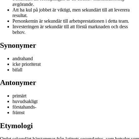
avgörande.
Att ha kul på jobbet är viktigt, men sekundärt till att leverera
resultat.
Personkemin är sekundär till arbetsprestationen i detta team.
Investeringen är sekundär till att förstå marknaden och dess
behov.
Synonymer
andrahand
icke prioriterat
bifall
Antonymer
primärt
huvudsakligt
förstahands-
främst
Etymologi
Ordet sekundärt härstammar från latinets secundarius, som betyder som