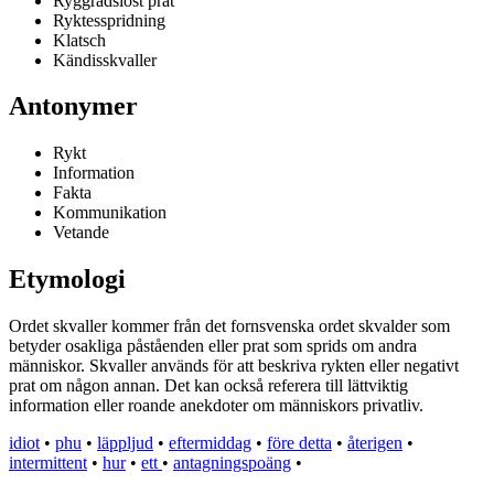
Ryggradslöst prat
Ryktesspridning
Klatsch
Kändisskvaller
Antonymer
Rykt
Information
Fakta
Kommunikation
Vetande
Etymologi
Ordet skvaller kommer från det fornsvenska ordet skvalder som
betyder osakliga påståenden eller prat som sprids om andra
människor. Skvaller används för att beskriva rykten eller negativt
prat om någon annan. Det kan också referera till lättviktig
information eller roande anekdoter om människors privatliv.
idiot
•
phu
•
läppljud
•
eftermiddag
•
före detta
•
återigen
•
intermittent
•
hur
•
ett
•
antagningspoäng
•