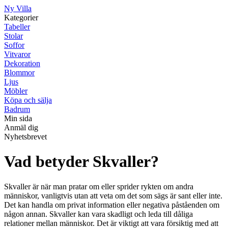
Ny Villa
Kategorier
Tabeller
Stolar
Soffor
Vitvaror
Dekoration
Blommor
Ljus
Möbler
Köpa och sälja
Badrum
Min sida
Anmäl dig
Nyhetsbrevet
Vad betyder Skvaller?
Skvaller är när man pratar om eller sprider rykten om andra
människor, vanligtvis utan att veta om det som sägs är sant eller inte.
Det kan handla om privat information eller negativa påståenden om
någon annan. Skvaller kan vara skadligt och leda till dåliga
relationer mellan människor. Det är viktigt att vara försiktig med att