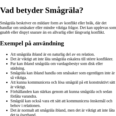
Vad betyder Smågräla?
Smågräla beskriver en mildare form av konflikt eller bråk, där det
handlar om småsaker eller mindre viktiga frågor. Det kan upplevas som
gnabb eller dispyt snarare än en allvarlig eller långvarig konflikt.
Exempel på användning
Att smågräla ibland är en naturlig del av en relation.
Det är viktigt att inte låta smågräla eskalera till större konflikter.
Par kan ibland smågräla om vardagsbestyr som disk eller
städning.
Smågräla kan ibland handla om småsaker som egentligen inte är
så viktiga.
Att kunna kommunicera och lösa smågräl på ett konstruktivt sätt
är viktigt.
Förhållanden kan stärkas genom att kunna smågräla och sedan
förlåta varandra.
Smågräl kan också vara ett sätt att kommunicera önskemål och
behov i relationen.
Det är normalt att smågräla ibland, men det är viktigt att inte låta
det ta överhand.