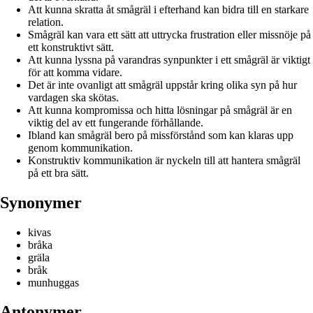
Att kunna skratta åt smågräl i efterhand kan bidra till en starkare
relation.
Smågräl kan vara ett sätt att uttrycka frustration eller missnöje på
ett konstruktivt sätt.
Att kunna lyssna på varandras synpunkter i ett smågräl är viktigt
för att komma vidare.
Det är inte ovanligt att smågräl uppstår kring olika syn på hur
vardagen ska skötas.
Att kunna kompromissa och hitta lösningar på smågräl är en
viktig del av ett fungerande förhållande.
Ibland kan smågräl bero på missförstånd som kan klaras upp
genom kommunikation.
Konstruktiv kommunikation är nyckeln till att hantera smågräl
på ett bra sätt.
Synonymer
kivas
bråka
gräla
bråk
munhuggas
Antonymer