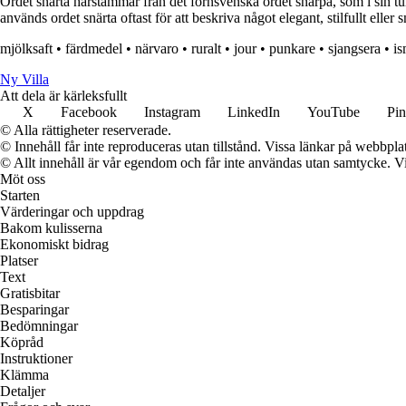
Ordet snärta härstammar från det fornsvenska ordet snärþa, som i sin tur
används ordet snärta oftast för att beskriva något elegant, stilfullt eller 
mjölksaft
•
färdmedel
•
närvaro
•
ruralt
•
jour
•
punkare
•
sjangsera
•
is
Ny Villa
Att dela är kärleksfullt
X
Facebook
Instagram
LinkedIn
YouTube
Pin
© Alla rättigheter reserverade.
© Innehåll får inte reproduceras utan tillstånd. Vissa länkar på webbpl
© Allt innehåll är vår egendom och får inte användas utan samtycke. Vi k
Möt oss
Starten
Värderingar och uppdrag
Bakom kulisserna
Ekonomiskt bidrag
Platser
Text
Gratisbitar
Besparingar
Bedömningar
Köpråd
Instruktioner
Klämma
Detaljer