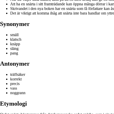
Att ha en snärta i sitt framträdande kan öppna många dörrar i kar
Skrivandet i den nya boken har en snärta som få författare kan 
Det är viktigt att komma ihåg att snärta inte bara handlar om ytt
Synonymer
smäll
klatsch
knäpp
släng
pang
Antonymer
träffsäker
korrekt
precis
vass
noggrann
Etymologi