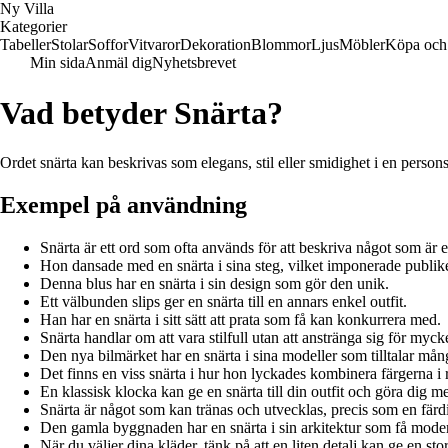
Ny Villa
Kategorier
Tabeller
Stolar
Soffor
Vitvaror
Dekoration
Blommor
Ljus
Möbler
Köpa och 
Min sida
Anmäl dig
Nyhetsbrevet
Vad betyder Snärta?
Ordet snärta kan beskrivas som elegans, stil eller smidighet i en person
Exempel på användning
Snärta är ett ord som ofta används för att beskriva något som är 
Hon dansade med en snärta i sina steg, vilket imponerade publik
Denna blus har en snärta i sin design som gör den unik.
Ett välbunden slips ger en snärta till en annars enkel outfit.
Han har en snärta i sitt sätt att prata som få kan konkurrera med.
Snärta handlar om att vara stilfull utan att anstränga sig för mycke
Den nya bilmärket har en snärta i sina modeller som tilltalar må
Det finns en viss snärta i hur hon lyckades kombinera färgerna i
En klassisk klocka kan ge en snärta till din outfit och göra dig me
Snärta är något som kan tränas och utvecklas, precis som en färd
Den gamla byggnaden har en snärta i sin arkitektur som få mode
När du väljer dina kläder, tänk på att en liten detalj kan ge en stor 