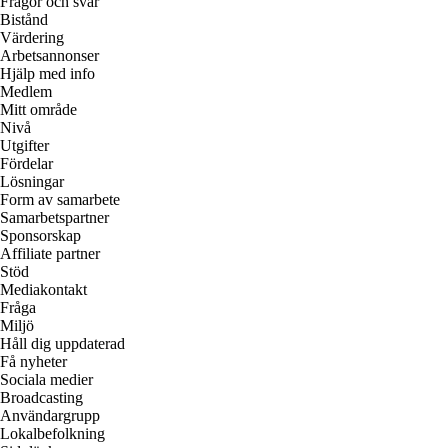
Frågor och svar
Bistånd
Värdering
Arbetsannonser
Hjälp med info
Medlem
Mitt område
Nivå
Utgifter
Fördelar
Lösningar
Form av samarbete
Samarbetspartner
Sponsorskap
Affiliate partner
Stöd
Mediakontakt
Fråga
Miljö
Håll dig uppdaterad
Få nyheter
Sociala medier
Broadcasting
Användargrupp
Lokalbefolkning