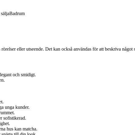
sälja
Badrum
s rörelser eller utseende. Det kan också användas för att beskriva något 
elegant och smidigt.
en.
t.
nga unga kunder.
 rummet.
r sofistikerad.
ighet.
rna hus kan matcha.
snärta till din look.