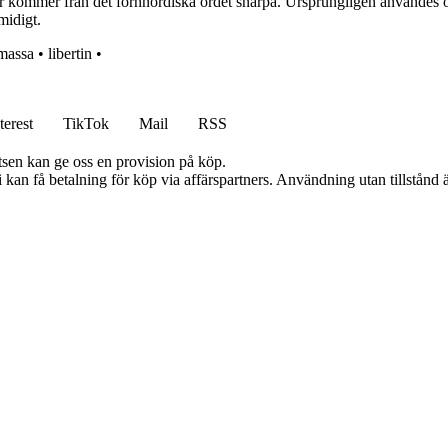
 kommer från det fornnordiska ordet snarþa. Ursprungligen användes ordet
smidigt.
massa
•
libertin
•
terest
TikTok
Mail
RSS
atsen kan ge oss en provision på köp.
an få betalning för köp via affärspartners. Användning utan tillstånd är 