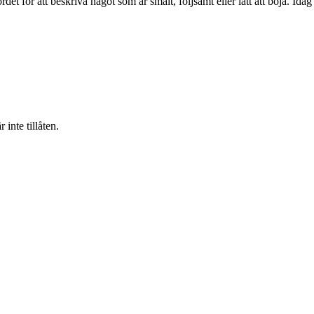
 för att beskriva något som är smalt, följsamt eller lätt att böja. Idag
inte tillåten.