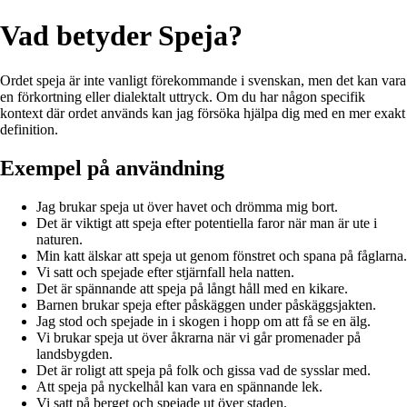
Vad betyder Speja?
Ordet speja är inte vanligt förekommande i svenskan, men det kan vara
en förkortning eller dialektalt uttryck. Om du har någon specifik
kontext där ordet används kan jag försöka hjälpa dig med en mer exakt
definition.
Exempel på användning
Jag brukar speja ut över havet och drömma mig bort.
Det är viktigt att speja efter potentiella faror när man är ute i
naturen.
Min katt älskar att speja ut genom fönstret och spana på fåglarna.
Vi satt och spejade efter stjärnfall hela natten.
Det är spännande att speja på långt håll med en kikare.
Barnen brukar speja efter påskäggen under påskäggsjakten.
Jag stod och spejade in i skogen i hopp om att få se en älg.
Vi brukar speja ut över åkrarna när vi går promenader på
landsbygden.
Det är roligt att speja på folk och gissa vad de sysslar med.
Att speja på nyckelhål kan vara en spännande lek.
Vi satt på berget och spejade ut över staden.