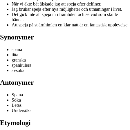
När vi åkte båt älskade jag att speja efter delfiner.
Jag brukar speja efter nya möjligheter och utmaningar i livet.
Det gick inte att speja in i framtiden och se vad som skulle
hända.
Att speja på stjärnhimlen en klar natt är en fantastisk upplevelse.
Synonymer
spana
titta
granska
spankulera
avsöka
Antonymer
Spana
Söka
Letas
Undersöka
Etymologi