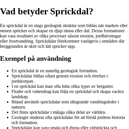
Vad betyder Sprickdal?
En sprickdal är en slags geologisk struktur som bildas när marken eller
stenen spricker och skapar en djup ränna eller dal. Dessa formationer
kan vara resultatet av olika processer såsom erosion, jordbävningar
eller frostvandring. Sprickdalar förekommer vanligtvis i områden där
berggrunden är skör och lätt spricker upp.
Exempel på användning
En sprickdal är en naturlig geologisk formation.
Sprickdalar bildas oftast genom erosion och rörelser i
jordskorpan.
I en sprickdal kan man ofta hitta olika typer av bergarter.
Floder och vattendrag kan följa en sprickdal och skapa vackra
landskap.
Ibland används sprickdalar som slingrande vandringsleder i
naturen.
Det finns sprickdalar i många olika delar av världen.
Geologer studerar ofta sprickdalar för att förstå jordens historia
och formation.
Sprickdalar kan vara smala och djupa eller vidsträckta och