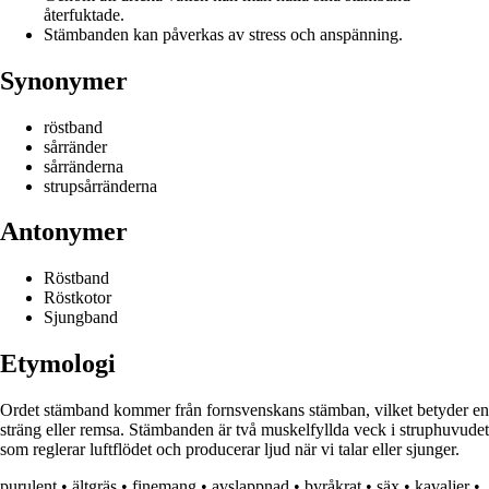
återfuktade.
Stämbanden kan påverkas av stress och anspänning.
Synonymer
röstband
sårränder
sårränderna
strupsårränderna
Antonymer
Röstband
Röstkotor
Sjungband
Etymologi
Ordet stämband kommer från fornsvenskans stämban, vilket betyder en
sträng eller remsa. Stämbanden är två muskelfyllda veck i struphuvudet
som reglerar luftflödet och producerar ljud när vi talar eller sjunger.
purulent
•
ältgräs
•
finemang
•
avslappnad
•
byråkrat
•
säx
•
kavaljer
•