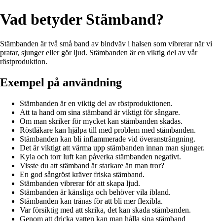
Vad betyder Stämband?
Stämbanden är två små band av bindväv i halsen som vibrerar när vi
pratar, sjunger eller gör ljud. Stämbanden är en viktig del av vår
röstproduktion.
Exempel på användning
Stämbanden är en viktig del av röstproduktionen.
Att ta hand om sina stämband är viktigt för sångare.
Om man skriker för mycket kan stämbanden skadas.
Röstläkare kan hjälpa till med problem med stämbanden.
Stämbanden kan bli inflammerade vid överansträngning.
Det är viktigt att värma upp stämbanden innan man sjunger.
Kyla och torr luft kan påverka stämbanden negativt.
Visste du att stämband är starkare än man tror?
En god sångröst kräver friska stämband.
Stämbanden vibrerar för att skapa ljud.
Stämbanden är känsliga och behöver vila ibland.
Stämbanden kan tränas för att bli mer flexibla.
Var försiktig med att skrika, det kan skada stämbanden.
Genom att dricka vatten kan man hålla sina stämband