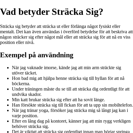
Vad betyder Sträcka Sig?
Sträcka sig betyder att sträcka ut eller förlänga något fysiskt eller
mentalt. Det kan även användas i överförd betydelse för att beskriva att
någon sträcker sig efter något mål eller att sträcka sig för att nå en viss
position eller nivå.
Exempel på användning
När jag vaknade imorse, kände jag att min arm sträckte sig
utöver täcket.
Hon bad mig att hjälpa henne sträcka sig till hyllan för att nå
böckerna.
Under träningen måste du se till att sträcka dig ordentligt för att
undvika skador.
Min katt brukar sträcka sig efter att ha sovit länge.
Han försökte sträcka sig till fickan för att ta upp sin mobiltelefon.
När jag tränar yoga, försöker jag sträcka mig så långt jag kan i
varje position.
Efter en lång dag på kontoret, känner jag att min rygg verkligen
behöver sträcka sig.
Det är viktigt att sträcka sig ordentligt innan man börjar springa