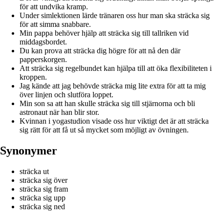
för att undvika kramp.
Under simlektionen lärde tränaren oss hur man ska sträcka sig
för att simma snabbare.
Min pappa behöver hjälp att sträcka sig till tallriken vid
middagsbordet.
Du kan prova att sträcka dig högre för att nå den där
papperskorgen.
Att sträcka sig regelbundet kan hjälpa till att öka flexibiliteten i
kroppen.
Jag kände att jag behövde sträcka mig lite extra för att ta mig
över linjen och slutföra loppet.
Min son sa att han skulle sträcka sig till stjärnorna och bli
astronaut när han blir stor.
Kvinnan i yogastudion visade oss hur viktigt det är att sträcka
sig rätt för att få ut så mycket som möjligt av övningen.
Synonymer
sträcka ut
sträcka sig över
sträcka sig fram
sträcka sig upp
sträcka sig ned