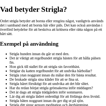
Vad betyder Strigla?
Ordet strigla betyder att borsta eller rengöra något, vanligtvis används
det i samband med att borsta hår eller päls. Det kan också användas i
överförd betydelse för att beskriva att kritisera eller rätta någon på ett
hårt sätt.
Exempel på användning
Strigla hunden innan du går ut med den.
Det är viktigt att regelbundet strigla hästen för att hålla pälsen
fin.
Hon gick till stallet för att strigla sin favorithäst.
Striglar du katten regelbundet för att undvika hårbollar?
Strigla ytan noggrant innan du målar den för bästa resultat.
De brukade strigla sina kläder för att se fina ut.
Strigla håret försiktigt för att undvika att det blir slitet.
Har du redan börjat strigla grönsakerna inför middagen?
Det är dags att strigla trädgården inför sommaren.
Lär dig att strigla lädret ordentligt för att förlänga dess livstid.
Strigla båten noggrant innan du ger dig ut på sjön.
Strigla ditt sinne genom meditation och återhämtning.