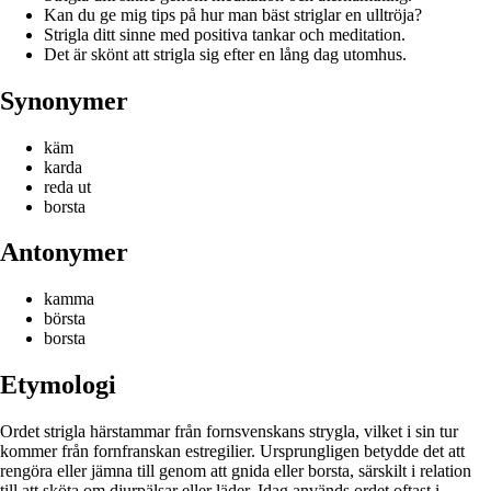
Kan du ge mig tips på hur man bäst striglar en ulltröja?
Strigla ditt sinne med positiva tankar och meditation.
Det är skönt att strigla sig efter en lång dag utomhus.
Synonymer
käm
karda
reda ut
borsta
Antonymer
kamma
börsta
borsta
Etymologi
Ordet strigla härstammar från fornsvenskans strygla, vilket i sin tur
kommer från fornfranskan estregilier. Ursprungligen betydde det att
rengöra eller jämna till genom att gnida eller borsta, särskilt i relation
till att sköta om djurpälsar eller läder. Idag används ordet oftast i