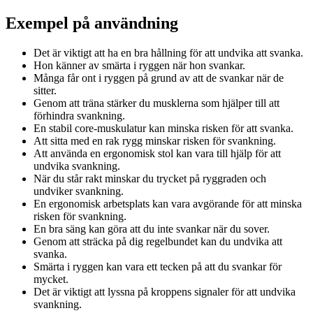
Exempel på användning
Det är viktigt att ha en bra hållning för att undvika att svanka.
Hon känner av smärta i ryggen när hon svankar.
Många får ont i ryggen på grund av att de svankar när de
sitter.
Genom att träna stärker du musklerna som hjälper till att
förhindra svankning.
En stabil core-muskulatur kan minska risken för att svanka.
Att sitta med en rak rygg minskar risken för svankning.
Att använda en ergonomisk stol kan vara till hjälp för att
undvika svankning.
När du står rakt minskar du trycket på ryggraden och
undviker svankning.
En ergonomisk arbetsplats kan vara avgörande för att minska
risken för svankning.
En bra säng kan göra att du inte svankar när du sover.
Genom att sträcka på dig regelbundet kan du undvika att
svanka.
Smärta i ryggen kan vara ett tecken på att du svankar för
mycket.
Det är viktigt att lyssna på kroppens signaler för att undvika
svankning.