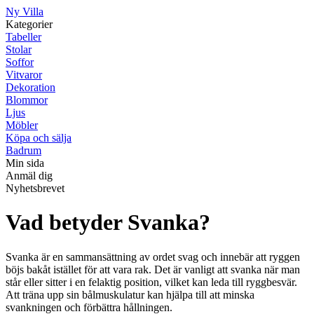
Ny Villa
Kategorier
Tabeller
Stolar
Soffor
Vitvaror
Dekoration
Blommor
Ljus
Möbler
Köpa och sälja
Badrum
Min sida
Anmäl dig
Nyhetsbrevet
Vad betyder Svanka?
Svanka är en sammansättning av ordet svag och innebär att ryggen
böjs bakåt istället för att vara rak. Det är vanligt att svanka när man
står eller sitter i en felaktig position, vilket kan leda till ryggbesvär.
Att träna upp sin bålmuskulatur kan hjälpa till att minska
svankningen och förbättra hållningen.