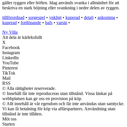
gäller ryggen eller höften. Idag används svanka i allmänhet för att
beskriva en stark böjning eller svankning i nedre delen av ryggen.
tillförordnad
•
sorgespel
•
ynkligt
•
kuperad
•
detalj
•
ankomma
•
kuperad
•
fortlöpande
•
hafs
•
varsin
•
Ny Villa
Att dela är kärleksfullt
X
Facebook
Instagram
LinkedIn
YouTube
Pinterest
TikTok
Mail
RSS
© Alla rättigheter reserverade.
© Innehåll får inte reproduceras utan tillstånd. Vissa länkar på
webbplatsen kan ge oss en provision på köp.
© Allt innehåll är vår egendom och får inte användas utan samtycke.
Vi kan få betalning för köp via affärspartners. Användning utan
tillstånd är inte tillåten.
Möt oss
Starten