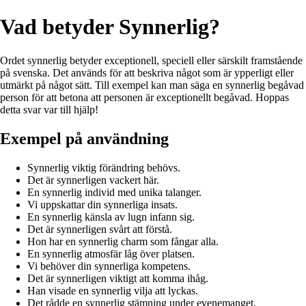
Vad betyder Synnerlig?
Ordet synnerlig betyder exceptionell, speciell eller särskilt framstående
på svenska. Det används för att beskriva något som är ypperligt eller
utmärkt på något sätt. Till exempel kan man säga en synnerlig begåvad
person för att betona att personen är exceptionellt begåvad. Hoppas
detta svar var till hjälp!
Exempel på användning
Synnerlig viktig förändring behövs.
Det är synnerligen vackert här.
En synnerlig individ med unika talanger.
Vi uppskattar din synnerliga insats.
En synnerlig känsla av lugn infann sig.
Det är synnerligen svårt att förstå.
Hon har en synnerlig charm som fångar alla.
En synnerlig atmosfär låg över platsen.
Vi behöver din synnerliga kompetens.
Det är synnerligen viktigt att komma ihåg.
Han visade en synnerlig vilja att lyckas.
Det rådde en synnerlig stämning under evenemanget.