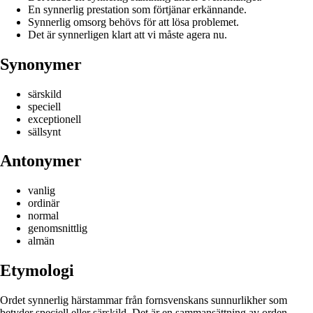
En synnerlig prestation som förtjänar erkännande.
Synnerlig omsorg behövs för att lösa problemet.
Det är synnerligen klart att vi måste agera nu.
Synonymer
särskild
speciell
exceptionell
sällsynt
Antonymer
vanlig
ordinär
normal
genomsnittlig
almän
Etymologi
Ordet synnerlig härstammar från fornsvenskans sunnurlikher som
betyder speciell eller särskild. Det är en sammansättning av orden