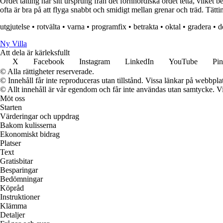
Ordet tätting har sitt ursprung från det fornnordiska ordet tetta, vilket
ofta är bra på att flyga snabbt och smidigt mellan grenar och träd. Tätt
utgjutelse
•
rotvälta
•
varna
•
programfix
•
betrakta
•
oktal
•
gradera
•
d
Ny Villa
Att dela är kärleksfullt
X
Facebook
Instagram
LinkedIn
YouTube
Pin
© Alla rättigheter reserverade.
© Innehåll får inte reproduceras utan tillstånd. Vissa länkar på webbpl
© Allt innehåll är vår egendom och får inte användas utan samtycke. Vi k
Möt oss
Starten
Värderingar och uppdrag
Bakom kulisserna
Ekonomiskt bidrag
Platser
Text
Gratisbitar
Besparingar
Bedömningar
Köpråd
Instruktioner
Klämma
Detaljer