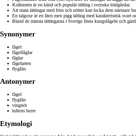
Koltrasten är en känd och populär tätting i svenska trädgårdar.
Att mata tättingar med frön och nötter kan locka dem närmare hu
En talgoxe är en liten men pigg tätting med karakteristisk svart o
Bland de minsta tättingarna i Sverige finns kungsfågeln och gä
Synonymer
fågel
fågelfåglar
fåglar
fågelarten
flygfän
Antonymer
fågel
flygfän
vingnöt
luftens herre
Etymologi