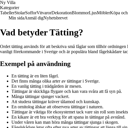
Ny Villa
Kategorier
Tabeller
Stolar
Soffor
Vitvaror
Dekoration
Blommor
Ljus
Möbler
Köpa och 
Min sida
Anmäl dig
Nyhetsbrevet
Vad betyder Tätting?
Ordet tätting används för att beskriva små fåglar som tillhör ordningen
vanligt förekommande i Sverige och är populära bland fågelskådare tac
Exempel på användning
En tätting är en liten fågel.
Det finns många olika arter av tättingar i Sverige.
En vanlig tätting i trädgården är mesen.
Tättingar är skickliga flygare och kan vara svåra att få syn på.
Många tättingar sjunger vackert.
Att studera tättingar kräver tålamod och kunskap.
En ornitolog älskar att observera tättingar i naturen.
Tättingar är viktiga för ekosystemet tack vare sin roll som insekts
En kikare är ett bra verktyg för att spana in tättingar på avstånd.
Under våren kan man höra många tättingar sjunga i skogen.
Fågelskådare letar ofta efter nya arter av tättingar att lägga till sin 