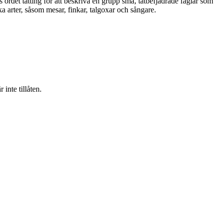
ds ordet tätting för att beskriva en grupp små, tätbefjädrade fåglar som
a arter, såsom mesar, finkar, talgoxar och sångare.
inte tillåten.