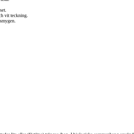
set.
ch vit teckning.
rdsmygen.