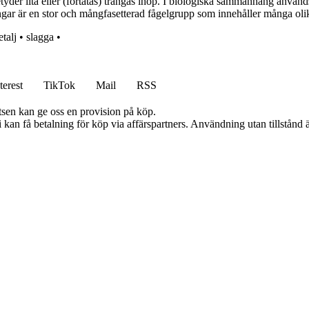
 betyder lita eller (förtätas) trängas ihop. I biologiska sammanhang använ
ingar är en stor och mångfasetterad fågelgrupp som innehåller många olik
etalj
•
slagga
•
terest
TikTok
Mail
RSS
atsen kan ge oss en provision på köp.
an få betalning för köp via affärspartners. Användning utan tillstånd är 