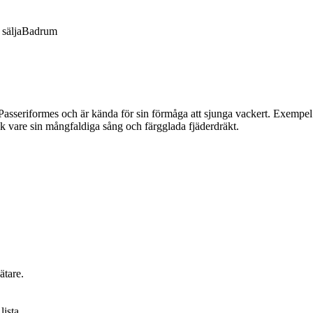
sälja
Badrum
 Passeriformes och är kända för sin förmåga att sjunga vackert. Exempel 
k vare sin mångfaldiga sång och färgglada fjäderdräkt.
ätare.
lista.