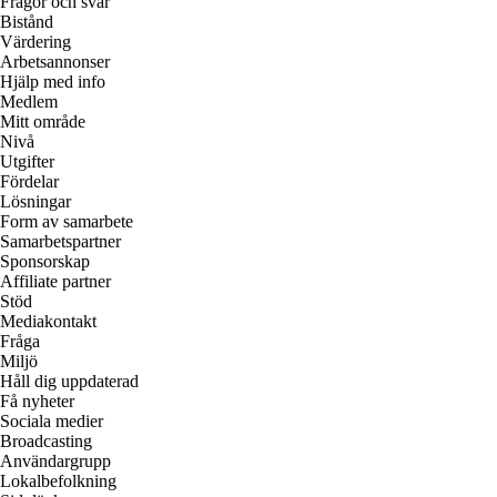
Frågor och svar
Bistånd
Värdering
Arbetsannonser
Hjälp med info
Medlem
Mitt område
Nivå
Utgifter
Fördelar
Lösningar
Form av samarbete
Samarbetspartner
Sponsorskap
Affiliate partner
Stöd
Mediakontakt
Fråga
Miljö
Håll dig uppdaterad
Få nyheter
Sociala medier
Broadcasting
Användargrupp
Lokalbefolkning