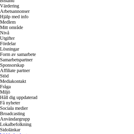
Bistånd
Värdering
Arbetsannonser
Hjälp med info
Medlem
Mitt område
Nivå
Utgifter
Fördelar
Lösningar
Form av samarbete
Samarbetspartner
Sponsorskap
Affiliate partner
Stöd
Mediakontakt
Fråga
Miljö
Håll dig uppdaterad
Få nyheter
Sociala medier
Broadcasting
Användargrupp
Lokalbefolkning
Sidolänkar