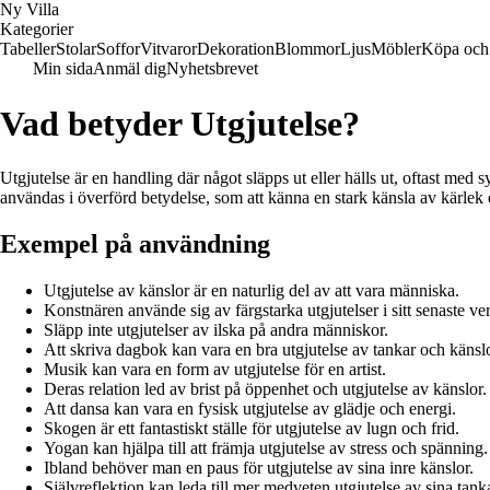
Ny Villa
Kategorier
Tabeller
Stolar
Soffor
Vitvaror
Dekoration
Blommor
Ljus
Möbler
Köpa och 
Min sida
Anmäl dig
Nyhetsbrevet
Vad betyder Utgjutelse?
Utgjutelse är en handling där något släpps ut eller hälls ut, oftast med
användas i överförd betydelse, som att känna en stark känsla av kärlek e
Exempel på användning
Utgjutelse av känslor är en naturlig del av att vara människa.
Konstnären använde sig av färgstarka utgjutelser i sitt senaste ve
Släpp inte utgjutelser av ilska på andra människor.
Att skriva dagbok kan vara en bra utgjutelse av tankar och känslo
Musik kan vara en form av utgjutelse för en artist.
Deras relation led av brist på öppenhet och utgjutelse av känslor.
Att dansa kan vara en fysisk utgjutelse av glädje och energi.
Skogen är ett fantastiskt ställe för utgjutelse av lugn och frid.
Yogan kan hjälpa till att främja utgjutelse av stress och spänning.
Ibland behöver man en paus för utgjutelse av sina inre känslor.
Självreflektion kan leda till mer medveten utgjutelse av sina tanka