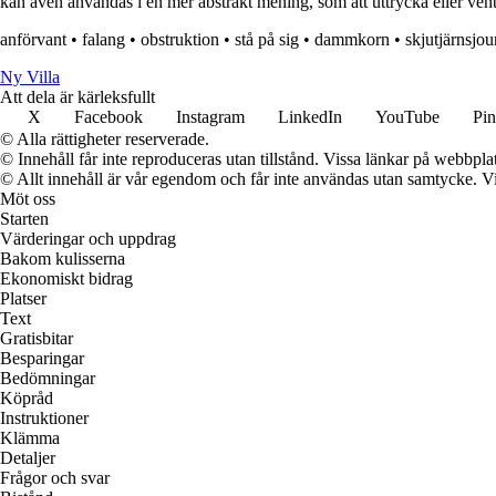
kan även användas i en mer abstrakt mening, som att uttrycka eller venti
anförvant
•
falang
•
obstruktion
•
stå på sig
•
dammkorn
•
skjutjärnsjou
Ny Villa
Att dela är kärleksfullt
X
Facebook
Instagram
LinkedIn
YouTube
Pin
© Alla rättigheter reserverade.
© Innehåll får inte reproduceras utan tillstånd. Vissa länkar på webbpl
© Allt innehåll är vår egendom och får inte användas utan samtycke. Vi k
Möt oss
Starten
Värderingar och uppdrag
Bakom kulisserna
Ekonomiskt bidrag
Platser
Text
Gratisbitar
Besparingar
Bedömningar
Köpråd
Instruktioner
Klämma
Detaljer
Frågor och svar