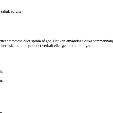
sälja
Badrum
 syftet att tömma eller sprida något. Det kan användas i olika sammanhang
ller ilska och uttrycka det verbalt eller genom handlingar.
rk.
r.
r.