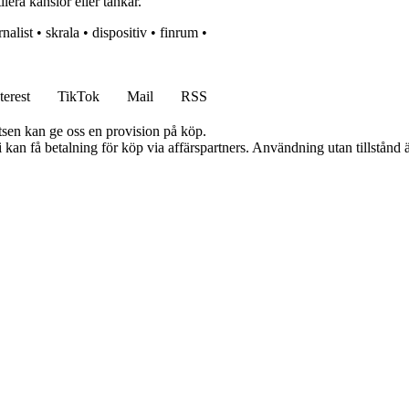
lera känslor eller tankar.
rnalist
•
skrala
•
dispositiv
•
finrum
•
terest
TikTok
Mail
RSS
atsen kan ge oss en provision på köp.
an få betalning för köp via affärspartners. Användning utan tillstånd är 