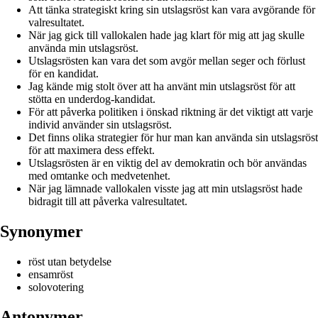
Att tänka strategiskt kring sin utslagsröst kan vara avgörande för
valresultatet.
När jag gick till vallokalen hade jag klart för mig att jag skulle
använda min utslagsröst.
Utslagsrösten kan vara det som avgör mellan seger och förlust
för en kandidat.
Jag kände mig stolt över att ha använt min utslagsröst för att
stötta en underdog-kandidat.
För att påverka politiken i önskad riktning är det viktigt att varje
individ använder sin utslagsröst.
Det finns olika strategier för hur man kan använda sin utslagsröst
för att maximera dess effekt.
Utslagsrösten är en viktig del av demokratin och bör användas
med omtanke och medvetenhet.
När jag lämnade vallokalen visste jag att min utslagsröst hade
bidragit till att påverka valresultatet.
Synonymer
röst utan betydelse
ensamröst
solovotering
Antonymer