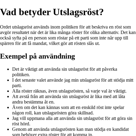
Vad betyder Utslagsröst?
Ordet utslagsröst används inom politiken för att beskriva en röst som
avgör resultatet när det är lika många röster för olika alternativ. Det kan
också syfta på en person som röstar på ett parti som inte når upp till
spärren för att få mandat, vilket gör att rösten slås ut.
Exempel på användning
Det är viktigt att använda sin utslagsröst för att påverka
politiken.
I det senaste valet använde jag min utslagsröst för att stödja mitt
parti.
Alla röster räknas, även utslagsrösten, så varje val är viktigt.
Att avstå från att använda sin utslagsröst är lika med att låta
andra bestämma åt en.
Även om det kan kännas som att en enskild röst inte spelar
någon roll, kan utslagsrösten göra skillnad.
Jag vill uppmana alla att använda sin utslagsröst för att göra sin
röst hörd.
Genom att använda utslagsrösten kan man stödja en kandidat
som behöver extra röster för att komma in.