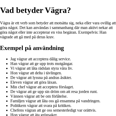
Vad betyder Vägra?
Vägra är ett verb som betyder att motsätta sig, neka eller vara ovillig att
göra något. Det kan användas i sammanhang där man aktivt nekar att
göra något eller inte accepterar en viss begäran. Exempelvis: Han
vägrade att gå med på deras krav.
Exempel på användning
Jag vägrar att acceptera dålig service.
Han vägrar att ge upp trots motgångar.
Vi vägrar att låta rädslan styra våra liv.
Hon vägrar att delta i tävlingen.
De vägrar att lyssna på andras åsikter.
Eleven vägrar att göra läxan.
Min chef vägrar att acceptera förslaget.
De vägrar att ge upp sin dröm om att resa jorden runt.
Vännen vägrar att be om förlåtelse.
Familjen vägrar att låta oss gå ensamma på vandringen.
Politikern vägrar att svara på kritiken.
Chefens vägran att ge oss semesterledigt var orättvis.
Hon vägrar att äta grönsaker.