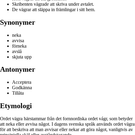
Skribenten vägrade att skriva under avtalet.
De vägrar att släppa in främlingar i sitt hem.
Synonymer
neka
avvisa
förneka
avslå
skjuta upp
Antonymer
Acceptera
Godkänna
Tillåta
Etymologi
Ordet vägra härstammar från det fornnordiska ordet vágr, som betyder
att neka eller avvisa något. I dagens svenska språk används ordet vägra
för att beskriva att man avvisar eller nekar att göra något, vanligtvis av
principiella skäl eller avståndstagande.