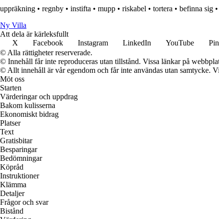
uppräkning
•
regnby
•
instifta
•
mupp
•
riskabel
•
tortera
•
befinna sig
Ny Villa
Att dela är kärleksfullt
X
Facebook
Instagram
LinkedIn
YouTube
Pin
© Alla rättigheter reserverade.
© Innehåll får inte reproduceras utan tillstånd. Vissa länkar på webbpl
© Allt innehåll är vår egendom och får inte användas utan samtycke. Vi k
Möt oss
Starten
Värderingar och uppdrag
Bakom kulisserna
Ekonomiskt bidrag
Platser
Text
Gratisbitar
Besparingar
Bedömningar
Köpråd
Instruktioner
Klämma
Detaljer
Frågor och svar
Bistånd