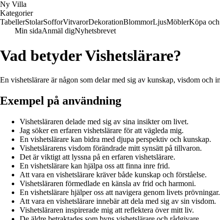
Ny Villa
Kategorier
Tabeller
Stolar
Soffor
Vitvaror
Dekoration
Blommor
Ljus
Möbler
Köpa och 
Min sida
Anmäl dig
Nyhetsbrevet
Vad betyder Vishetslärare?
En vishetslärare är någon som delar med sig av kunskap, visdom och insik
Exempel på användning
Vishetsläraren delade med sig av sina insikter om livet.
Jag söker en erfaren vishetslärare för att vägleda mig.
En vishetslärare kan bidra med djupa perspektiv och kunskap.
Vishetslärarens visdom förändrade mitt synsätt på tillvaron.
Det är viktigt att lyssna på en erfaren vishetslärare.
En vishetslärare kan hjälpa oss att finna inre frid.
Att vara en vishetslärare kräver både kunskap och förståelse.
Vishetsläraren förmedlade en känsla av frid och harmoni.
En vishetslärare hjälper oss att navigera genom livets prövningar.
Att vara en vishetslärare innebär att dela med sig av sin visdom.
Vishetsläraren inspirerade mig att reflektera över mitt liv.
De äldre betraktades som byns vishetslärare och rådgivare.