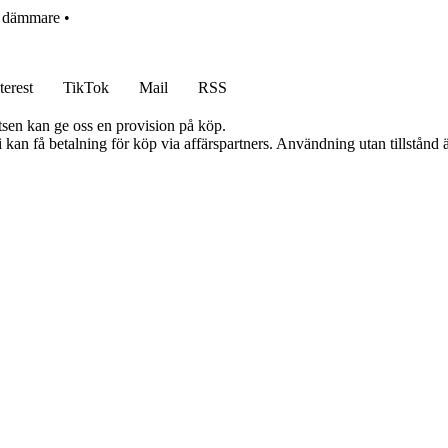
•
dämmare
•
terest
TikTok
Mail
RSS
atsen kan ge oss en provision på köp.
an få betalning för köp via affärspartners. Användning utan tillstånd är 