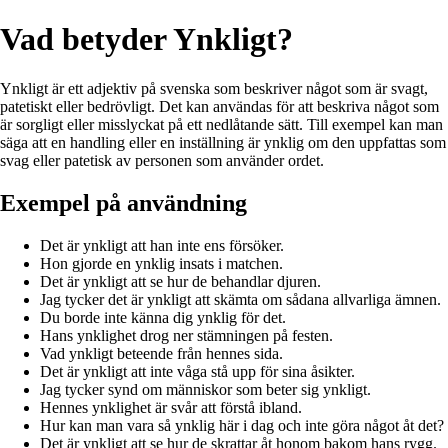
Vad betyder Ynkligt?
Ynkligt är ett adjektiv på svenska som beskriver något som är svagt,
patetiskt eller bedrövligt. Det kan användas för att beskriva något som
är sorgligt eller misslyckat på ett nedlåtande sätt. Till exempel kan man
säga att en handling eller en inställning är ynklig om den uppfattas som
svag eller patetisk av personen som använder ordet.
Exempel på användning
Det är ynkligt att han inte ens försöker.
Hon gjorde en ynklig insats i matchen.
Det är ynkligt att se hur de behandlar djuren.
Jag tycker det är ynkligt att skämta om sådana allvarliga ämnen.
Du borde inte känna dig ynklig för det.
Hans ynklighet drog ner stämningen på festen.
Vad ynkligt beteende från hennes sida.
Det är ynkligt att inte våga stå upp för sina åsikter.
Jag tycker synd om människor som beter sig ynkligt.
Hennes ynklighet är svår att förstå ibland.
Hur kan man vara så ynklig här i dag och inte göra något åt det?
Det är ynkligt att se hur de skrattar åt honom bakom hans rygg.