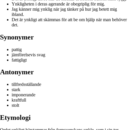
Ynkligheten i deras agerande är obegriplig för mig.
Jag känner mig ynklig när jag tänker på hur jag betett mig
ibland.
Det är ynkligt att skämmas för att be om hjälp när man behöver
det.
Synonymer
pattig
jämförelsevis svag
fattigligt
Antonymer
tillfredsställande
stark
imponerande
kraftfull
stolt
Etymologi
Ordet ynkligt härstammar från fornsvenskans ynkle, som i sin tur