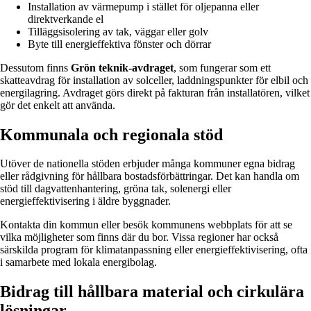
Installation av värmepump i stället för oljepanna eller
direktverkande el
Tilläggsisolering av tak, väggar eller golv
Byte till energieffektiva fönster och dörrar
Dessutom finns
Grön teknik-avdraget
, som fungerar som ett
skatteavdrag för installation av solceller, laddningspunkter för elbil och
energilagring. Avdraget görs direkt på fakturan från installatören, vilket
gör det enkelt att använda.
Kommunala och regionala stöd
Utöver de nationella stöden erbjuder många kommuner egna bidrag
eller rådgivning för hållbara bostadsförbättringar. Det kan handla om
stöd till dagvattenhantering, gröna tak, solenergi eller
energieffektivisering i äldre byggnader.
Kontakta din kommun eller besök kommunens webbplats för att se
vilka möjligheter som finns där du bor. Vissa regioner har också
särskilda program för klimatanpassning eller energieffektivisering, ofta
i samarbete med lokala energibolag.
Bidrag till hållbara material och cirkulära
lösningar