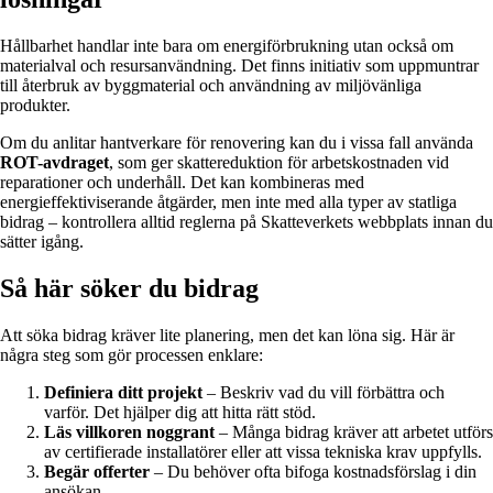
Hållbarhet handlar inte bara om energiförbrukning utan också om
materialval och resursanvändning. Det finns initiativ som uppmuntrar
till återbruk av byggmaterial och användning av miljövänliga
produkter.
Om du anlitar hantverkare för renovering kan du i vissa fall använda
ROT-avdraget
, som ger skattereduktion för arbetskostnaden vid
reparationer och underhåll. Det kan kombineras med
energieffektiviserande åtgärder, men inte med alla typer av statliga
bidrag – kontrollera alltid reglerna på Skatteverkets webbplats innan du
sätter igång.
Så här söker du bidrag
Att söka bidrag kräver lite planering, men det kan löna sig. Här är
några steg som gör processen enklare:
Definiera ditt projekt
– Beskriv vad du vill förbättra och
varför. Det hjälper dig att hitta rätt stöd.
Läs villkoren noggrant
– Många bidrag kräver att arbetet utförs
av certifierade installatörer eller att vissa tekniska krav uppfylls.
Begär offerter
– Du behöver ofta bifoga kostnadsförslag i din
ansökan.