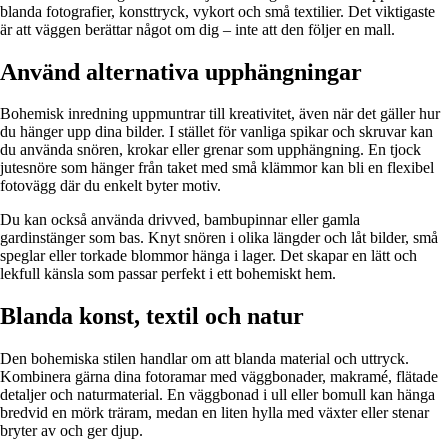
blanda fotografier, konsttryck, vykort och små textilier. Det viktigaste
är att väggen berättar något om dig – inte att den följer en mall.
Använd alternativa upphängningar
Bohemisk inredning uppmuntrar till kreativitet, även när det gäller hur
du hänger upp dina bilder. I stället för vanliga spikar och skruvar kan
du använda snören, krokar eller grenar som upphängning. En tjock
jutesnöre som hänger från taket med små klämmor kan bli en flexibel
fotovägg där du enkelt byter motiv.
Du kan också använda drivved, bambupinnar eller gamla
gardinstänger som bas. Knyt snören i olika längder och låt bilder, små
speglar eller torkade blommor hänga i lager. Det skapar en lätt och
lekfull känsla som passar perfekt i ett bohemiskt hem.
Blanda konst, textil och natur
Den bohemiska stilen handlar om att blanda material och uttryck.
Kombinera gärna dina fotoramar med väggbonader, makramé, flätade
detaljer och naturmaterial. En väggbonad i ull eller bomull kan hänga
bredvid en mörk träram, medan en liten hylla med växter eller stenar
bryter av och ger djup.