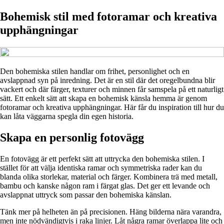
Bohemisk stil med fotoramar och kreativa
upphängningar
Den bohemiska stilen handlar om frihet, personlighet och en
avslappnad syn på inredning. Det är en stil där det oregelbundna blir
vackert och där färger, texturer och minnen får samspela på ett naturligt
sätt. Ett enkelt sätt att skapa en bohemisk känsla hemma är genom
fotoramar och kreativa upphängningar. Här får du inspiration till hur du
kan låta väggarna spegla din egen historia.
Skapa en personlig fotovägg
En fotovägg är ett perfekt sätt att uttrycka den bohemiska stilen. I
stället för att välja identiska ramar och symmetriska rader kan du
blanda olika storlekar, material och färger. Kombinera trä med metall,
bambu och kanske någon ram i färgat glas. Det ger ett levande och
avslappnat uttryck som passar den bohemiska känslan.
Tänk mer på helheten än på precisionen. Häng bilderna nära varandra,
men inte nödvändigtvis i raka linjer. Låt några ramar överlappa lite och