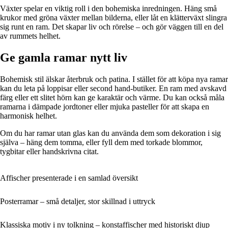
Växter spelar en viktig roll i den bohemiska inredningen. Häng små
krukor med gröna växter mellan bilderna, eller låt en klätterväxt slingra
sig runt en ram. Det skapar liv och rörelse – och gör väggen till en del
av rummets helhet.
Ge gamla ramar nytt liv
Bohemisk stil älskar återbruk och patina. I stället för att köpa nya ramar
kan du leta på loppisar eller second hand-butiker. En ram med avskavd
färg eller ett slitet hörn kan ge karaktär och värme. Du kan också måla
ramarna i dämpade jordtoner eller mjuka pasteller för att skapa en
harmonisk helhet.
Om du har ramar utan glas kan du använda dem som dekoration i sig
själva – häng dem tomma, eller fyll dem med torkade blommor,
tygbitar eller handskrivna citat.
Affischer presenterade i en samlad översikt
Posterramar – små detaljer, stor skillnad i uttryck
Klassiska motiv i ny tolkning – konstaffischer med historiskt djup