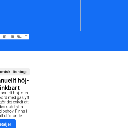
omisk lösning
uellt höj-
änkbart
anuellt höj- och
rd - Hjul
bord med gaslyft
 gör det enkelt att
den och flytta
d behov. Finns i
vitt utförande.
etaljer