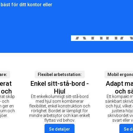
bäst för ditt kontor eller
are
Flexibel arbetsstation
Mobil ergon
erat
Enkel sitt-stå-bord -
Adapt man
 och
Hjul
och s
rat skåp
Ett enkelkolumnigt sitt-stå-bord
Ett kompakt m
vbord
skrivbo
j- och
med hjul som kombinerar
sänkbart skriv
 ger en
flexibilitet, enkel konstruktion och
och hjul, vilket
 rum och
rörlighet. Bordet är lämpligt för
justera höj
jöer.
mindre arbetsytor och kan enkelt
skrivbordet vi
flyttas vid behov.
svart eller 
Se detaljer
Se d