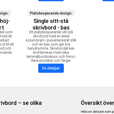
sign
Platsbesparande design
höj-
Single sitt-stå
rt
skrivbord - bas
bel som
Ett platsbesparande sitt-stå
 med ett
skrivbord med en enkel
nkbart
kolumnram i pulverlackerat stål
t till ett
och en bas som ger bra
bord och
benutrymme. Skrivbordet kan
 används.
kombineras med olika
laminatbordsskivor och finns i
flera storlekar och färger.
Se detaljer
ivbord – se olika
Översikt över
Hitta en skrivare som 