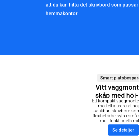
att du kan hitta det skrivbord som passar 
hemmakontor.
Smart platsbespar
Vitt väggmont
skåp med höj-
Ett kompakt väggmonte
sänkbart skri
med ett integrerat hö
sänkbart skrivbord som
flexibel arbetsyta i små
multifunktionella mil
Se detaljer