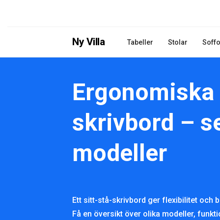
Ny Villa
Tabeller
Stolar
Soffo
Ergonomiska s
skrivbord – s
modeller
Ett sitt-stå-skrivbord ger flexibilitet och
Få en översikt över olika modeller, funkt