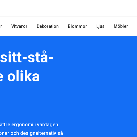
r
Vitvaror
Dekoration
Blommor
Ljus
Möbler
itt-stå-
e olika
 bättre ergonomi i vardagen.
ioner och designalternativ så