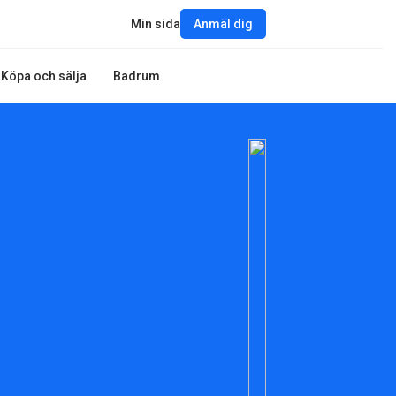
Min sida
Anmäl dig
Köpa och sälja
Badrum