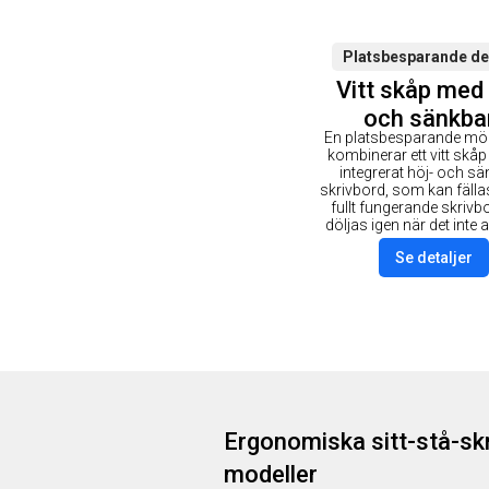
Platsbesparande de
Vitt skåp med 
och sänkba
En platsbesparande mö
skrivbord
kombinerar ett vitt skåp
integrerat höj- och sä
skrivbord, som kan fällas u
fullt fungerande skriv
döljas igen när det inte
Se detaljer
Ergonomiska sitt-stå-skr
modeller