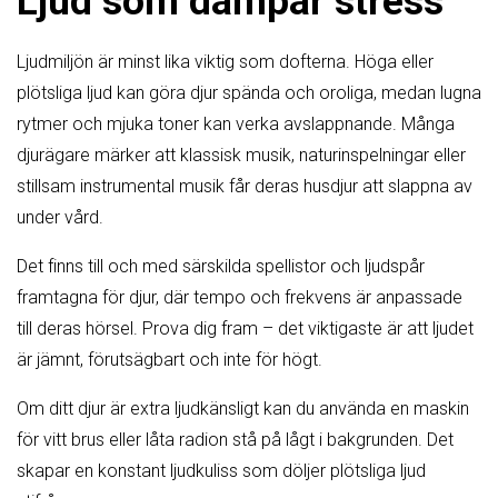
Ljud som dämpar stress
Ljudmiljön är minst lika viktig som dofterna. Höga eller
plötsliga ljud kan göra djur spända och oroliga, medan lugna
rytmer och mjuka toner kan verka avslappnande. Många
djurägare märker att klassisk musik, naturinspelningar eller
stillsam instrumental musik får deras husdjur att slappna av
under vård.
Det finns till och med särskilda spellistor och ljudspår
framtagna för djur, där tempo och frekvens är anpassade
till deras hörsel. Prova dig fram – det viktigaste är att ljudet
är jämnt, förutsägbart och inte för högt.
Om ditt djur är extra ljudkänsligt kan du använda en maskin
för vitt brus eller låta radion stå på lågt i bakgrunden. Det
skapar en konstant ljudkuliss som döljer plötsliga ljud