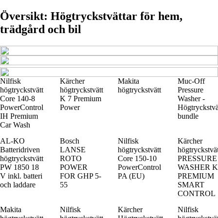
Översikt: Högtryckstvättar för hem,
trädgård och bil
Nilfisk
Kärcher
Makita
Muc-Off
högtryckstvätt
högtryckstvätt
högtryckstvätt
Pressure
Core 140-8
K 7 Premium
Washer -
PowerControl
Power
Högtryckstvä
IH Premium
bundle
Car Wash
AL-KO
Bosch
Nilfisk
Kärcher
Batteridriven
LANSE
högtryckstvätt
högtryckstvät
högtryckstvätt
ROTO
Core 150-10
PRESSURE
PW 1850 18
POWER
PowerControl
WASHER K
V inkl. batteri
FOR GHP 5-
PA (EU)
PREMIUM
och laddare
55
SMART
CONTROL
Makita
Nilfisk
Kärcher
Nilfisk