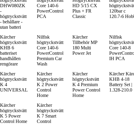
högtryckstvätt
högtryckstvätt
Högtryckstvätt
högtryckstvät
DHW080ZK
Core 140-6
HD 5/15 CX
högtryckstvät
-
PowerControl
Plus + FR
120bar c
högtryckstvätt
PCA
Classic
120.7-6 Hob
- behållare -
utan batteri
Kärcher
Nilfisk
Kärcher
Nilfisk
högtryckstvätt
högtryckstvätt
Tillbehör MP
högtryckstvät
KHB 6
Core 140-6
180 Multi
Core 140-8
batteriset
PowerControl
Power Jet
PowerContro
handhållen
Premium Car
IH PCA
rengörare
Wash
Kärcher
Kärcher
Kärcher
Kärcher Kär
högtryckstvätt
högtryckstvätt
högtryckstvätt
KHB 4-18
K 4
K 2 Power
K 4 Premium
Battery Set |
UNIVERSAL
Control
Power Control
1.328-210.0
Home
Home
Kärcher
Kärcher
högtryckstvätt
högtryckstvätt
K 5 Power
K 7 Smart
Control Home
Control