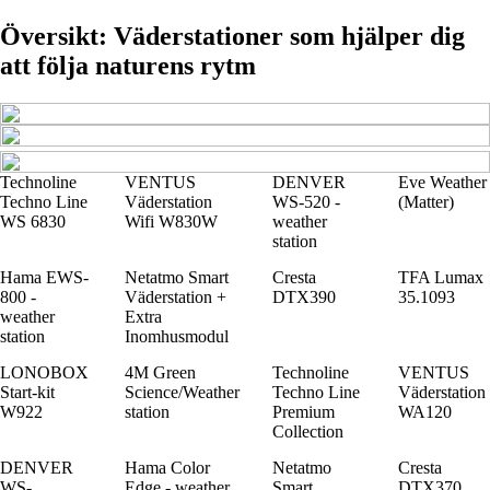
Översikt: Väderstationer som hjälper dig
att följa naturens rytm
Technoline
VENTUS
DENVER
Eve Weather
Techno Line
Väderstation
WS-520 -
(Matter)
WS 6830
Wifi W830W
weather
station
Hama EWS-
Netatmo Smart
Cresta
TFA Lumax
800 -
Väderstation +
DTX390
35.1093
weather
Extra
station
Inomhusmodul
LONOBOX
4M Green
Technoline
VENTUS
Start-kit
Science/Weather
Techno Line
Väderstation
W922
station
Premium
WA120
Collection
DENVER
Hama Color
Netatmo
Cresta
WS-
Edge - weather
Smart
DTX370