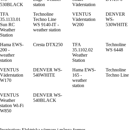
530BLACK
station
Väderstation
TFA
Technoline
VENTUS
DENVER
35.1133.01
Techno Line
Väderstation
WS-
Sun RC
WS 9140-IT -
W200
530WHITE
Weather
weather station
Station
Hama EWS-
Cresta DTX250
TFA
Technoline
200 -
35.1102.02
WS 6448
weather
Weather
station
Station
VENTUS
DENVER WS-
Hama EWS-
Technoline
Väderstation
540WHITE
165 -
Techno Line
W170
weather
station
VENTUS
DENVER WS-
Weather
540BLACK
station Wi-Fi
W850
Inspiration: Elektriska värmare i många former