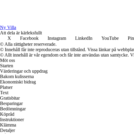
Ny Villa
Att dela är kärleksfullt
X
Facebook
Instagram
LinkedIn
YouTube
Pin
© Alla rättigheter reserverade.
© Innehåll får inte reproduceras utan tillstånd. Vissa länkar på webbpl
© Allt innehåll är vår egendom och får inte användas utan samtycke. Vi k
Möt oss
Starten
Värderingar och uppdrag
Bakom kulisserna
Ekonomiskt bidrag
Platser
Text
Gratisbitar
Besparingar
Bedömningar
Köpråd
Instruktioner
Klämma
Detaljer