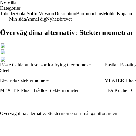
Ny Villa
Kategorier
Tabeller
Stolar
Soffor
Vitvaror
Dekoration
Blommor
Ljus
Möbler
Köpa och 
Min sida
Anmäl dig
Nyhetsbrevet
Överväg dina alternativ: Stektermometrar
Rösle Cable with sensor for frying thermometer
Bastian Roastin
Steel
Electrolux stektermometer
MEATER Block -
MEATER Plus - Trådlös Stektermometer
TFA Küchen-Ch
Överväg dina alternativ: Stektermometrar i många utföranden