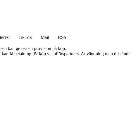
terest
TikTok
Mail
RSS
atsen kan ge oss en provision på köp.
an få betalning för köp via affärspartners. Användning utan tillstånd är 