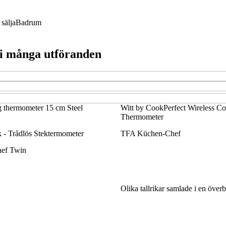
sälja
Badrum
 i många utföranden
g thermometer 15 cm Steel
Witt by CookPerfect Wireless C
Thermometer
 Trådlös Stektermometer
TFA Küchen-Chef
ef Twin
Olika tallrikar samlade i en överb