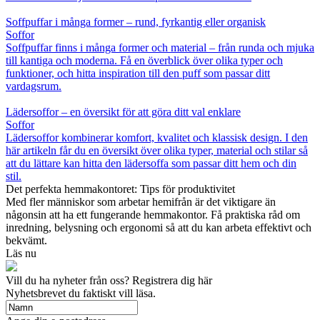
Soffpuffar i många former – rund, fyrkantig eller organisk
Soffor
Soffpuffar finns i många former och material – från runda och mjuka
till kantiga och moderna. Få en överblick över olika typer och
funktioner, och hitta inspiration till den puff som passar ditt
vardagsrum.
Lädersoffor – en översikt för att göra ditt val enklare
Soffor
Lädersoffor kombinerar komfort, kvalitet och klassisk design. I den
här artikeln får du en översikt över olika typer, material och stilar så
att du lättare kan hitta den lädersoffa som passar ditt hem och din
stil.
Det perfekta hemmakontoret: Tips för produktivitet
Med fler människor som arbetar hemifrån är det viktigare än
någonsin att ha ett fungerande hemmakontor. Få praktiska råd om
inredning, belysning och ergonomi så att du kan arbeta effektivt och
bekvämt.
Läs nu
Vill du ha nyheter från oss? Registrera dig här
Nyhetsbrevet du faktiskt vill läsa.