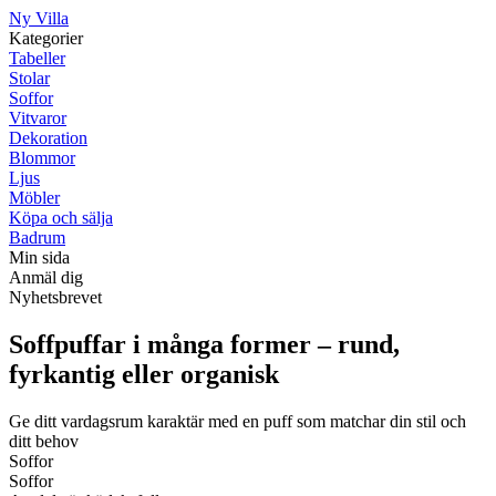
Ny Villa
Kategorier
Tabeller
Stolar
Soffor
Vitvaror
Dekoration
Blommor
Ljus
Möbler
Köpa och sälja
Badrum
Min sida
Anmäl dig
Nyhetsbrevet
Soffpuffar i många former – rund,
fyrkantig eller organisk
Ge ditt vardagsrum karaktär med en puff som matchar din stil och
ditt behov
Soffor
Soffor