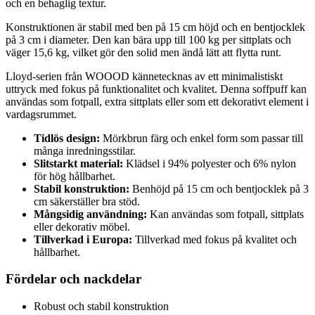
och en behaglig textur.
Konstruktionen är stabil med ben på 15 cm höjd och en bentjocklek
på 3 cm i diameter. Den kan bära upp till 100 kg per sittplats och
väger 15,6 kg, vilket gör den solid men ändå lätt att flytta runt.
Lloyd-serien från WOOOD kännetecknas av ett minimalistiskt
uttryck med fokus på funktionalitet och kvalitet. Denna soffpuff kan
användas som fotpall, extra sittplats eller som ett dekorativt element i
vardagsrummet.
Tidlös design:
Mörkbrun färg och enkel form som passar till
många inredningsstilar.
Slitstarkt material:
Klädsel i 94% polyester och 6% nylon
för hög hållbarhet.
Stabil konstruktion:
Benhöjd på 15 cm och bentjocklek på 3
cm säkerställer bra stöd.
Mångsidig användning:
Kan användas som fotpall, sittplats
eller dekorativ möbel.
Tillverkad i Europa:
Tillverkad med fokus på kvalitet och
hållbarhet.
Fördelar och nackdelar
Robust och stabil konstruktion