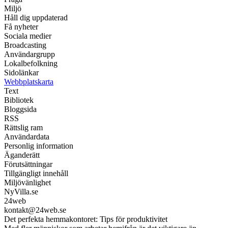
Miljö
Håll dig uppdaterad
Få nyheter
Sociala medier
Broadcasting
Användargrupp
Lokalbefolkning
Sidolänkar
Webbplatskarta
Text
Bibliotek
Bloggsida
RSS
Rättslig ram
Användardata
Personlig information
Äganderätt
Förutsättningar
Tillgängligt innehåll
Miljövänlighet
NyVilla.se
24web
kontakt@24web.se
Det perfekta hemmakontoret: Tips för produktivitet