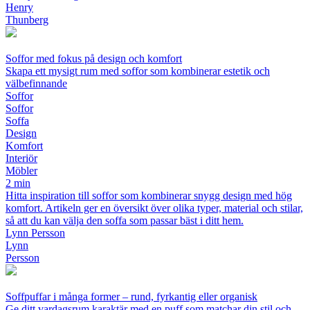
Henry
Thunberg
Soffor med fokus på design och komfort
Skapa ett mysigt rum med soffor som kombinerar estetik och
välbefinnande
Soffor
Soffor
Soffa
Design
Komfort
Interiör
Möbler
2 min
Hitta inspiration till soffor som kombinerar snygg design med hög
komfort. Artikeln ger en översikt över olika typer, material och stilar,
så att du kan välja den soffa som passar bäst i ditt hem.
Lynn Persson
Lynn
Persson
Soffpuffar i många former – rund, fyrkantig eller organisk
Ge ditt vardagsrum karaktär med en puff som matchar din stil och