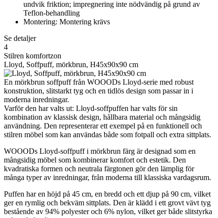
undvik friktion; impregnering inte nödvändig på grund av
Teflon-behandling
Montering: Montering krävs
Se detaljer
4
Stilren komfortzon
Lloyd, Soffpuff, mörkbrun, H45x90x90 cm
En mörkbrun soffpuff från WOOODs Lloyd-serie med robust
konstruktion, slitstarkt tyg och en tidlös design som passar in i
moderna inredningar.
Varför den har valts ut: Lloyd-soffpuffen har valts för sin
kombination av klassisk design, hållbara material och mångsidig
användning. Den representerar ett exempel på en funktionell och
stilren möbel som kan användas både som fotpall och extra sittplats.
WOOODs Lloyd-soffpuff i mörkbrun färg är designad som en
mångsidig möbel som kombinerar komfort och estetik. Den
kvadratiska formen och neutrala färgtonen gör den lämplig för
många typer av inredningar, från moderna till klassiska vardagsrum.
Puffen har en höjd på 45 cm, en bredd och ett djup på 90 cm, vilket
ger en rymlig och bekväm sittplats. Den är klädd i ett grovt vävt tyg
bestående av 94% polyester och 6% nylon, vilket ger både slitstyrka