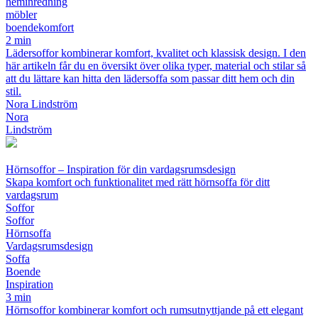
heminredning
möbler
boendekomfort
2 min
Lädersoffor kombinerar komfort, kvalitet och klassisk design. I den
här artikeln får du en översikt över olika typer, material och stilar så
att du lättare kan hitta den lädersoffa som passar ditt hem och din
stil.
Nora Lindström
Nora
Lindström
Hörnsoffor – Inspiration för din vardagsrumsdesign
Skapa komfort och funktionalitet med rätt hörnsoffa för ditt
vardagsrum
Soffor
Soffor
Hörnsoffa
Vardagsrumsdesign
Soffa
Boende
Inspiration
3 min
Hörnsoffor kombinerar komfort och rumsutnyttjande på ett elegant