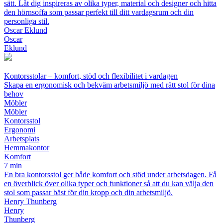
sätt. Låt dig inspireras av olika typer, material och designer och hitta
den hörnsoffa som passar perfekt till ditt vardagsrum och din
personliga stil.
Oscar Eklund
Oscar
Eklund
Kontorsstolar – komfort, stöd och flexibilitet i vardagen
Skapa en ergonomisk och bekväm arbetsmiljö med rätt stol för dina
behov
Möbler
Möbler
Kontorsstol
Ergonomi
Arbetsplats
Hemmakontor
Komfort
7 min
En bra kontorsstol ger både komfort och stöd under arbetsdagen. Få
en överblick över olika typer och funktioner så att du kan välja den
stol som passar bäst för din kropp och din arbetsmiljö.
Henry Thunberg
Henry
Thunberg