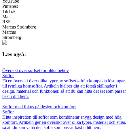
YouTube
Pinterest
TikTok
Mail
RSS
Marcus Strömberg
Marcus
Strömberg
Læs også:
Översikt över soffset för olika behov
Soffor
Få en översikt över olika typer av soffset – från kompakta lösningar
till rymliga hörnsoffor. Artikeln hjälper dig att förstå skillnader i
design, material och funktioner, så att du kan hitta det set som passar
bäst i ditt hem.
Soffor med fokus på design och komfort
Soffor
Hitta inspiration till soffor som kombinerar snygg design med hög
komfort. Artikeln ger en översikt över olika typer, material och stilar,
så att du kan välja den soffa som passar bäst i ditt hem.