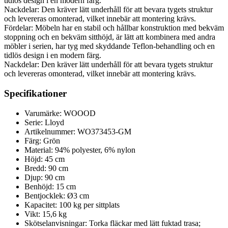
tidlös design i en modern färg.
Nackdelar: Den kräver lätt underhåll för att bevara tygets struktur
och levereras omonterad, vilket innebär att montering krävs.
Fördelar: Möbeln har en stabil och hållbar konstruktion med bekväm
stoppning och en bekväm sitthöjd, är lätt att kombinera med andra
möbler i serien, har tyg med skyddande Teflon-behandling och en
tidlös design i en modern färg.
Nackdelar: Den kräver lätt underhåll för att bevara tygets struktur
och levereras omonterad, vilket innebär att montering krävs.
Specifikationer
Varumärke: WOOOD
Serie: Lloyd
Artikelnummer: WO373453-GM
Färg: Grön
Material: 94% polyester, 6% nylon
Höjd: 45 cm
Bredd: 90 cm
Djup: 90 cm
Benhöjd: 15 cm
Bentjocklek: Ø3 cm
Kapacitet: 100 kg per sittplats
Vikt: 15,6 kg
Skötselanvisningar: Torka fläckar med lätt fuktad trasa;