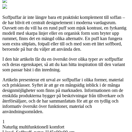
Soffpuffar är inte längre bara ett praktiskt komplement till soffan –
de har blivit ett centralt designelement i moderna vardagsrum.
Oavsett om du vill ha en rund puff som mjuk kontrast, en fyrkantig
modell med skarpa linjer eller en organisk form som bryter upp
rummet, finns det en mängd olika alternativ. En puff kan fungera
som extra sittplats, fotpall eller till och med som ett litet soffbord,
beroende på hur du väljer att använda den.
I den här artikeln får du en översikt över olika typer av soffpuffar
och deras egenskaper, så att du kan hitta inspiration till den variant
som passar bäst i din inredning.
Artikeln presenterar ett urval av soffpuffar i olika former, material
och prisklasser. Syftet är att ge en mångsidig inblick i de många
designmöjligheter som finns på marknaden. Informationen om de
enskilda produkterna bygger på beskrivningar från tillverkare och
återförsäljare, och de har sammanfattats för att ge en tydlig och
informativ översikt över funktioner, material och
användningsområden.
1
Naturlig multifunktionell komfort