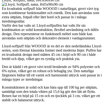
Lloyd, Soffpuff, natur, H45x90x90 cm
En kvadratisk soffpuff från WOOOD i naturfärgat, grovt vävt tyg
som kombinerar funktionalitet och estetik. Den kan användas som
extra sittplats, fotpall eller litet bord och passar in i många
inredningsstilar.
Varför den har valts ut: Lloyd-soffpuffen har valts för sin
kombination av solid konstruktion, flexibel användning och tidlös
design. Den representerar en funktionell möbel som både kan
användas som sittplats och dekorativt element i vardagsrummet.
Lloyd-soffpuff från WOOOD är en del av den nederländska Lloyd-
serien, som förenar klassiska former med moderna linjer. Puffen har
en kvadratisk design med måtten 45 cm i höjd och 90 cm i både
bredd och djup, vilket ger en rymlig och praktisk yta.
Den är klädd i ett grovt vävt textil bestående av 94% polyester och
6% nylon, vilket ger en robust och behaglig yta. Den naturliga
färgtonen bidrar till ett varmt och harmoniskt uttryck som passar in i
många typer av inredningar.
Konstruktionen är solid och kan bära upp till 100 kg per sittplats,
samtidigt som den totala vikten på 15,6 kg gör den lätt att flytta.
Benen har en höjd på 15 cm och en tjocklek på 3 cm, vilket ger ett
stabilt och balanserat uttryck.