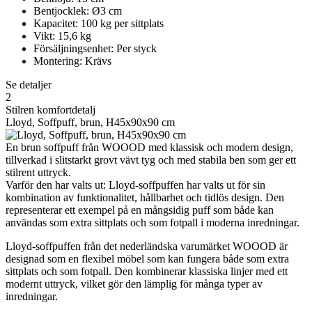
Bentjocklek: Ø3 cm
Kapacitet: 100 kg per sittplats
Vikt: 15,6 kg
Försäljningsenhet: Per styck
Montering: Krävs
Se detaljer
2
Stilren komfortdetalj
Lloyd, Soffpuff, brun, H45x90x90 cm
En brun soffpuff från WOOOD med klassisk och modern design,
tillverkad i slitstarkt grovt vävt tyg och med stabila ben som ger ett
stilrent uttryck.
Varför den har valts ut: Lloyd-soffpuffen har valts ut för sin
kombination av funktionalitet, hållbarhet och tidlös design. Den
representerar ett exempel på en mångsidig puff som både kan
användas som extra sittplats och som fotpall i moderna inredningar.
Lloyd-soffpuffen från det nederländska varumärket WOOOD är
designad som en flexibel möbel som kan fungera både som extra
sittplats och som fotpall. Den kombinerar klassiska linjer med ett
modernt uttryck, vilket gör den lämplig för många typer av
inredningar.