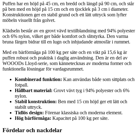
Puffen har en höjd på 45 cm, en bredd och längd på 90 cm, och står
på ben med en höjd på 15 cm och en tjocklek på 3 cm i diameter.
Konstruktionen ger en stabil grund och ett lätt uttryck som lyfter
möbeln visuellt från golvet.
Klädseln består av en grovt vävd textilblandning med 94% polyester
och 6% nylon, vilket ger både komfort och slitstyrka. Den varma
bruna färgen bidrar till en lugn och inbjudande atmosfär i rummet.
Med en bärförmåga på 100 kg per säte och en vikt på 15,6 kg är
puffen robust och praktisk i daglig användning. Den är en del av
WOOODs Lloyd-serie, som kännetecknas av moderna former och
funktionella lösningar för vardagsrummet.
Kombinerad funktion:
Kan användas både som sittplats och
fotpall.
Hållbart material:
Grovt vävt tyg i 94% polyester och 6%
nylon.
Stabil konstruktion:
Ben med 15 cm höjd ger ett lätt och
stabilt uttryck.
Tidlös design:
Förenar klassiska och moderna element.
Hög bärförmåga:
Kapacitet på 100 kg per säte.
Fördelar och nackdelar