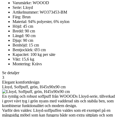
Varumärke: WOOOD
Serie: Lloyd
Artikelnummer: WO373453-BM
Färg: Brun
Material: 94% polyester, 6% nylon
Höjd: 45 cm
Bredd: 90 cm
Längd: 90 cm
Djup: 90 cm
Benhöjd: 15 cm
Bentjocklek: Ø3 cm
Kapacitet: 100 kg per säte
Vikt: 15,6 kg
Montering: Krävs
Se detaljer
3
Elegant komfortdesign
Lloyd, Soffpuff, grön, H45x90x90 cm
En rymlig och robust soffpuff från WOOODs Lloyd-serie, tillverkad
i grovt vävt tyg i grön nyans med vadderad sits och stabila ben, som
kombinerar funktionalitet och modern design.
Varför den valdes: Lloyd-soffpuffen valdes som ett exempel på en
mångsidig möbel som kan fungera både som extra sittplats och som