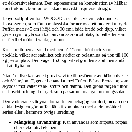
ett dekorativt element. Den representerar en kombination av hållbar
konstruktion, komfort och skandinaviskt inspirerad design.
Lloyd-soffpuffen från WOOOD är en del av den nederländska
Lloyd-serien, som förenar klassiska former med ett modernt uttryck.
Puffen mäter 45 cm i höjd och 90 cm i både bredd och djup, vilket
ger en rymlig yta som kan användas som sittplats, fotpall eller som
en flexibel möbel i vardagsrummet.
Konstruktionen är solid med ben på 15 cm i höjd och 3 cm i
tjocklek, vilket ger stabilitet och stödjer en belastning på upp till 100
kg per sittplats. Den väger 15,6 kg, vilket gör den stabil men ändå
lätt att flytta runt.
Ytan är tillverkad av ett grovt vävt textil bestående av 94% polyester
och 6% nylon. Tyget är behandlat med Teflon Fabric Protector, som
skyddar mot vattenstänk, smuts och damm. Den gröna färgen tillför
ett fräscht och lugnt uttryck som passar in i många inredningsstilar.
Den vadderade sittdynan bidrar till en behaglig komfort, medan den
enkla designen gör puffen lätt att kombinera med andra möbler i
serien eller i hemmets övriga inredning.
Mångsidig användning:
Kan användas som sittplats, fotpall
eller dekorativt element.