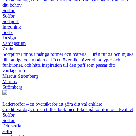
ditt behov
Soffor
Soffor
Soffpuff
Inredning
Soffa
Design
Vardagsrum
7 min
Soffpuffar finns i många former och material – från runda och mjuka
till kantiga och moderna. Få en överblick över olika typer och
funktioner, och hitta inspiration till den puff som passar ditt
vardagsrum.
Marcus Strömberg
Marcus
Strömberg
Lädersoffor – en översikt för att göra ditt val enklare
Ge ditt vardagsrum en tidlös look med fokus på komfort och kvalitet
Soffor
Soffor
lädersoffa
soffa