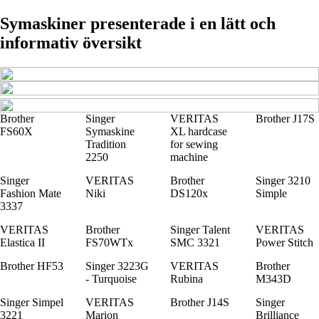
Symaskiner presenterade i en lätt och
informativ översikt
Brother
Singer
VERITAS
Brother J17S
FS60X
Symaskine
XL hardcase
Tradition
for sewing
2250
machine
Singer
VERITAS
Brother
Singer 3210
Fashion Mate
Niki
DS120x
Simple
3337
VERITAS
Brother
Singer Talent
VERITAS
Elastica II
FS70WTx
SMC 3321
Power Stitch
Brother HF53
Singer 3223G
VERITAS
Brother
- Turquoise
Rubina
M343D
Singer Simpel
VERITAS
Brother J14S
Singer
3221
Marion
Brilliance