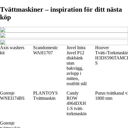
Tvättmaskiner – inspiration för ditt nästa
köp
Axis washers
Scandomestic
Juvel Intra
Hoover
kit
WAH1707
Juvel P12
Tvätt-/Torkmaski
diskbänk
H3DS596TAMCE
utan
S
bakvägg,
avlopp i
mitten,
rostfritt stål
Gorenje
PLANTOYS
Candy
Purus tvättkanal 
WNEI174BS
Tvättmaskin
ROW
1800 mm
4964DXH
1-S tvätt-
torkmaskin
Gorenje