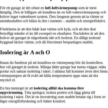
För ett garage är det oftast en
luft-luftvärmepump
som är mest
lämplig. Den är billigare att installera än en luft-vattenvärmepump och
kräver inget vattenburet system. Den fungerar genom att ta värme ur
utomhusluften och blåsa in den i rummet – snabbt och energieffektivt.
Fördelarna är att den både kan värma och kyla, och att den drar
betydligt mindre el än till exempel en elradiator. Nackdelen är att den
kräver att garaget är någorlunda tätt och isolerat. En dåligt isolerad
byggnad läcker värme, och då försvinner besparingen snabbt.
Isolering är A och O
Innan du funderar på att installera en värmepump bör du kontrollera
hur väl garaget är isolerat. Många äldre garage har tunna väggar, otäta
portar och saknar isolering i taket. I sådana fall kommer även den bästa
värmepumpen att få svårt att hålla temperaturen uppe utan att dra
mycket el.
En bra tumregel är att
isolering alltid ska komma före
uppvärmning
. Täta springor, isolera porten och lägg gärna till
isolering i taket. Det är en investering som snabbt betalar sig i form av
lägre energiförbrukning och bättre komfort.