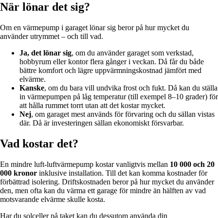
När lönar det sig?
Om en värmepump i garaget lönar sig beror på hur mycket du
använder utrymmet – och till vad.
Ja, det lönar sig
, om du använder garaget som verkstad,
hobbyrum eller kontor flera gånger i veckan. Då får du både
bättre komfort och lägre uppvärmningskostnad jämfört med
elvärme.
Kanske
, om du bara vill undvika frost och fukt. Då kan du ställa
in värmepumpen på låg temperatur (till exempel 8–10 grader) för
att hålla rummet torrt utan att det kostar mycket.
Nej
, om garaget mest används för förvaring och du sällan vistas
där. Då är investeringen sällan ekonomiskt försvarbar.
Vad kostar det?
En mindre luft-luftvärmepump kostar vanligtvis mellan
10 000 och 20
000 kronor
inklusive installation. Till det kan komma kostnader för
förbättrad isolering. Driftskostnaden beror på hur mycket du använder
den, men ofta kan du värma ett garage för mindre än hälften av vad
motsvarande elvärme skulle kosta.
Har du solceller på taket kan du dessutom använda din