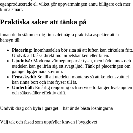
egenproducerade el, vilket gör uppvärmningen ännu billigare och mer
klimatsmart.
Praktiska saker att tänka på
Innan du bestämmer dig finns det några praktiska aspekter att ta
hänsyn till:
Placering:
Inomhusdelen bör sitta så att luften kan cirkulera fritt.
Undvik att blåsa direkt mot arbetsbänken eller bilen.
Ljudnivå:
Moderna värmepumpar är tysta, men både inne- och
utedelen kan ge ifrån sig ett svagt ljud. Tänk på placeringen om
garaget ligger nära sovrum.
Frostskydd:
Se till att utedelen monteras så att kondensvattnet
kan rinna bort och inte fryser till is.
Underhåll:
En årlig rengöring och service förlänger livslängden
och säkerställer effektiv drift.
Undvik drag och kyla i garaget – här är de bästa lösningarna
Välj tak och fasad som uppfyller kraven i bygglovet