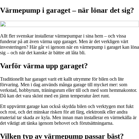
Värmepump i garaget – när lönar det sig?
Allt fler svenskar installerar värmepumpar i sina hem – och vissa
funderar på att även värma upp garaget. Men är det verkligen värt
investeringen? Här går vi igenom när en värmepump i garaget kan löna
sig – och när det kanske är bättre att låta bli.
Varför värma upp garaget?
Traditionellt har garaget varit ett kallt utrymme för bilen och lite
förvaring. Men i dag används många garage till mycket mer: som
verkstad, hobbyrum, träningsrum eller till och med som hemmakontor.
Då kan det vara skönt med en jämn temperatur året runt.
Ett uppvärmt garage kan också skydda bilen och verktygen mot fukt
och rost, och det minskar risken för att färg, elektronik eller andra
material tar skada av kyla. Men innan man installerar en värmekälla är
det viktigt att tänka igenom behovet och förutsättningarna.
Vilken typ av värmepump passar bäst?