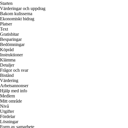
Starten
Värderingar och uppdrag
Bakom kulisserna
Ekonomiskt bidrag
Platser
Text
Gratisbitar
Besparingar
Bedömningar
Köpråd
Instruktioner
Klämma
Detaljer
Frågor och svar
Bistånd
Värdering
Arbetsannonser
Hjälp med info
Medlem
Mitt område
Nivå
Utgifter
Fördelar
Lösningar
Form av samarbete