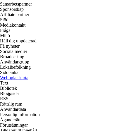
Samarbetspartner
Sponsorskap
Affiliate partner
Stöd
Mediakontakt
Fråga
Miljö
Håll dig uppdaterad
Få nyheter
Sociala medier
Broadcasting
Användargrupp
Lokalbefolkning
Sidolänkar
Webbplatskarta
Text
Bibliotek
Bloggsida
RSS
Rättslig ram
Användardata
Personlig information
Äganderätt
Förutsättningar
Tillgängligt innehåll