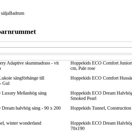
sälja
Badrum
l barnrummet
 Adaptive skummadrass - vit
Hoppekids ECO Comfort Junior
)
cm, Pale rose
ukoie sängförhänge till
Hoppekids ECO Comfort Hussä
- Gul
 Luxury Mellanhög säng
Hoppekids ECO Dream Halvhög
Smoked Pearl
Dream halvhög säng - 90 x 200
Hoppekids Tunnel, Construction
el, winter wonderland
Hoppekids ECO Dream Halvhög
70x190