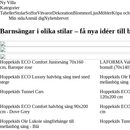
Ny Villa
Kategorier
Tabeller
Stolar
Soffor
Vitvaror
Dekoration
Blommor
Ljus
Möbler
Köpa och 
Min sida
Anmäl dig
Nyhetsbrevet
Barnsängar i olika stilar – få nya idéer til
Hoppekids ECO Comfort Juniorsäng 70x160
LAFORMA Valery
cm, Baroque rose
bomull (70x140
Hoppekids ECO Luxury halvhög säng med sned
Hoppekids Ole L
stege
mellanhög säng 
Hoppekids Tunnel Cars
Hoppekids ECO
120x200 cm
Hoppekids ECO Comfort halvhög säng 90x200
Hoppekids ECO 
cm - Dove Grey
cm
Hoppekids Ole Lukoie sängförhänge till
Hoppekids Tunn
mellanhög säng - Blå