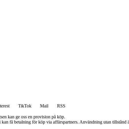
terest
TikTok
Mail
RSS
atsen kan ge oss en provision på köp.
an få betalning för köp via affärspartners. Användning utan tillstånd är 