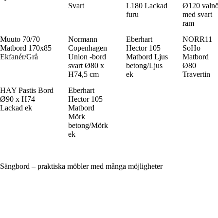
Svart
L180 Lackad
Ø120 valnö
furu
med svart
ram
Muuto 70/70
Normann
Eberhart
NORR11
Matbord 170x85
Copenhagen
Hector 105
SoHo
Ekfanér/Grå
Union -bord
Matbord Ljus
Matbord
svart Ø80 x
betong/Ljus
Ø80
H74,5 cm
ek
Travertin
HAY Pastis Bord
Eberhart
Ø90 x H74
Hector 105
Lackad ek
Matbord
Mörk
betong/Mörk
ek
Sängbord – praktiska möbler med många möjligheter