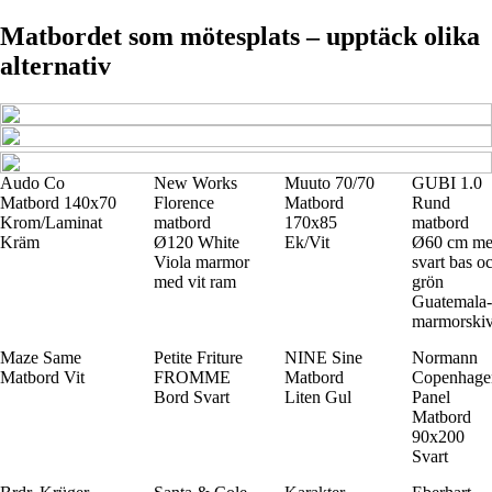
Matbordet som mötesplats – upptäck olika
alternativ
Audo Co
New Works
Muuto 70/70
GUBI 1.0
Matbord 140x70
Florence
Matbord
Rund
Krom/Laminat
matbord
170x85
matbord
Kräm
Ø120 White
Ek/Vit
Ø60 cm m
Viola marmor
svart bas o
med vit ram
grön
Guatemala-
marmorski
Maze Same
Petite Friture
NINE Sine
Normann
Matbord Vit
FROMME
Matbord
Copenhage
Bord Svart
Liten Gul
Panel
Matbord
90x200
Svart