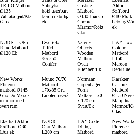
Brdr. Krüger
Santa & Cole
Karakter
Eberhart
TRIIIO Matbord
Subeybaja
Castore
Aldric
Ø135
höjdjusterbart
Matbord
Soffbord
Valnötsoljad/Klar
bord i naturlig
Ø130 Bianco
Ø80 Mörk
Glas
ek
Carrara
betong/Mö
Marmor/Rökt
ek
Glas
NORR11 Oku
Eva Solo
Valerie
HAY Two-
Rund Matbord
Taffel
Objects
Colour
Ø120 Ek
Matbord
Wooden
Matbord
90x250
Matbord
L160
Conifer
Ovalt
Maroon
Elfenben/Ek
Red/Blue
New Works
Muuto 70/70
Normann
Karakter
Florence
Matbord
Copenhagen
Castore
matbord Ø145
170x85 Grå
Form
Matbord
Gris Du Marais
Linoleum/Grå
Matbord 120
Ø130 Nero
marmor med
x 120 cm
Marquina
svart ram
Svart/Ek
Marmor/Kl
Glas
Eberhart Aldric
NORR11
HAY Crate
New Work
Soffbord Ø80
Oku Matbord
Dining
Florence
Ljus ek
L200 cm
Matbord
matbord