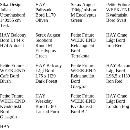
Sika-Design
HAY
Serax August
Petite Friture
Julian
Palissade
Trädgårdsbord
WEEK-EN
Utomhusbord
Bord L170
M Eucalyptus
Kvadratiskt
140x55 cm
Oliven
Green
Bord Svart
Teak
HAY Balcony
Serax August
Petite Friture
HAY Crate
Bord L144 x
Sidobord
WEEK-END
Lågt Bord
H74 Antracit
Rundt M
Rektangulärt
Iron Red
Eucalyptus
Bord
Green
Terrakotta
Petite Friture
HAY Balcony
Petite Friture
HAY Balco
WEEK-END
Lågt Bord
WEEK-END
Lågt Bord
Café Bord
L75 x H39
Rektangulärt
L96,5 x H39
Blush
Dark Forest
Bord
Iron Red
Glasgrön
Petite Friture
HAY
Petite Friture
HAY Crate
WEEK-END
Weekday
WEEK-END
Lågt Bord
Kvadratiskt
Bord L180
Kvadratiskt
London Fog
Bord
Lackad Furu
Bord Blå
Glasgrön
HAY