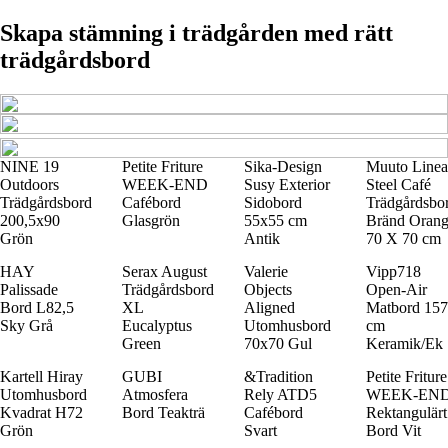
Skapa stämning i trädgården med rätt
trädgårdsbord
NINE 19
Petite Friture
Sika-Design
Muuto Linea
Outdoors
WEEK-END
Susy Exterior
Steel Café
Trädgårdsbord
Cafébord
Sidobord
Trädgårdsbo
200,5x90
Glasgrön
55x55 cm
Bränd Oran
Grön
Antik
70 X 70 cm
HAY
Serax August
Valerie
Vipp718
Palissade
Trädgårdsbord
Objects
Open-Air
Bord L82,5
XL
Aligned
Matbord 157
Sky Grå
Eucalyptus
Utomhusbord
cm
Green
70x70 Gul
Keramik/Ek
Kartell Hiray
GUBI
&Tradition
Petite Friture
Utomhusbord
Atmosfera
Rely ATD5
WEEK-EN
Kvadrat H72
Bord Teakträ
Cafébord
Rektangulärt
Grön
Svart
Bord Vit